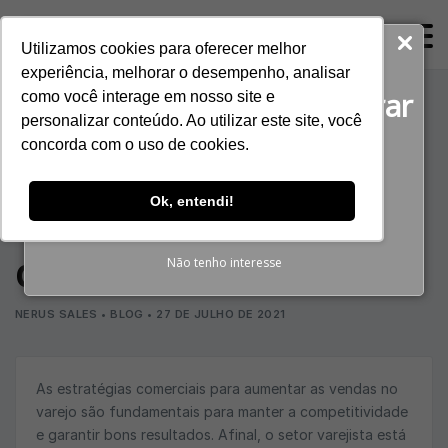
ProspectaNerus
Utilizamos cookies para oferecer melhor
Baixe agora gratuitamente!
experiência, melhorar o desempenho, analisar
O guia completo para gerar
como você interage em nosso site e
Estratégias
personalizar conteúdo. Ao utilizar este site, você
Reuniões Qualificadas
concorda com o uso de cookies.
comerciais para o
BAIXAR E-BOOK
Ok, entendi!
varejo: veja estas 7
dicas
Não tenho interesse
NERUS SALES
•
BLOG
•
27 DE JULHO DE 2021
As estratégias comerciais para aumentar as vendas no
varejo são fundamentais para manter a competitividade
e garantir bons resultados. Afinal, o setor varejista está