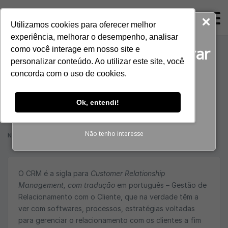
ProspectaNerus
Utilizamos cookies para oferecer melhor
Baixe agora gratuitamente!
experiência, melhorar o desempenho, analisar
O guia completo para gerar
como você interage em nosso site e
Você usa CRM? Saiba
personalizar conteúdo. Ao utilizar este site, você
Reuniões Qualificadas
concorda com o uso de cookies.
mais sobre essa
BAIXAR E-BOOK
Ok, entendi!
ferramenta
Não tenho interesse
NERUS SALES
•
VENDA MAIS
•
6 DE JANEIRO DE 2020
O CRM é a sigla para
Customer Relationship
Management, com tradução
em português – Gestão de
Relacionamento com o Cliente, que na verdade têm a
ver com softwares, processos, estratégias voltadas
para gerenciar o relacionamento com os clientes a fim