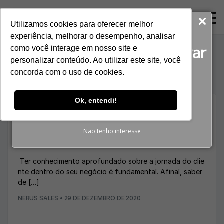
ProspectaNerus
Utilizamos cookies para oferecer melhor
Baixe agora gratuitamente!
experiência, melhorar o desempenho, analisar
O guia completo para gerar
como você interage em nosso site e
Mês:
dezembro 2020
personalizar conteúdo. Ao utilizar este site, você
Reuniões Qualificadas
concorda com o uso de cookies.
BAIXAR E-BOOK
Ok, entendi!
BLOG
Você estuda a jornada do cliente? Veja os
Não tenho interesse
motivos para fazer.
Ter conhecimento aprofundado sobre a jornada do clie
nte dentro do seu negócio é fundamental. Afinal, saber
de […]
NERUS SALES
•
29 DE DEZEMBRO DE 2020