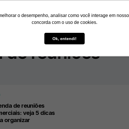
Como Funciona
Nossos Cliente
melhorar o desempenho, analisar como você interage em nosso sit
concorda com o uso de cookies.
Ok, entendi!
 de reuniões
G
nda de reuniões
erciais: veja 5 dicas
a organizar