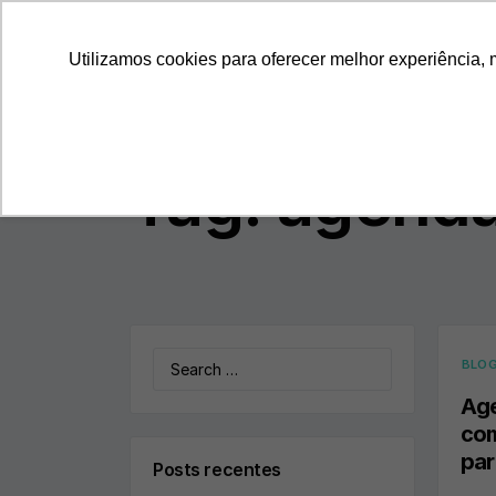
ProspectaNerus
Utilizamos cookies para oferecer melhor experiência, 
Tag:
agenda
Search
BLO
for:
Age
com
par
Posts recentes