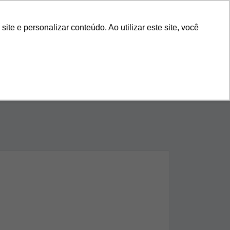
s
Nossa História
Blog
11 4118-9270
e e personalizar conteúdo. Ao utilizar este site, você