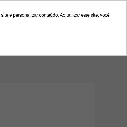
s
Nossa História
Blog
11 4118-9270
e e personalizar conteúdo. Ao utilizar este site, você