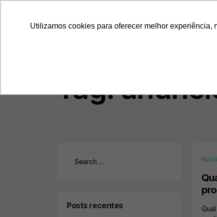
ProspectaNerus
Utilizamos cookies para oferecer melhor experiência, 
Tag:
anúnci
Search
BLO
for:
Qua
pro
Posts recentes
Qual