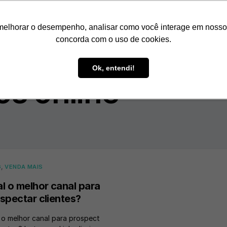
Como Funciona
Nossos Cliente
melhorar o desempenho, analisar como você interage em nosso sit
concorda com o uso de cookies.
Ok, entendi!
os online
,
G
VENDA MAIS
l o melhor canal para
spectar clientes?
 o melhor canal para prospect