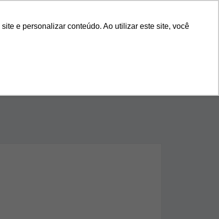
s
Nossa História
Blog
11 4118-9270
e e personalizar conteúdo. Ao utilizar este site, você