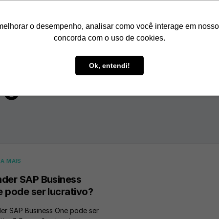
Como Funciona
Nossos Cliente
melhorar o desempenho, analisar como você interage em nosso sit
concorda com o uso de cookies.
Ok, entendi!
vo
A MAIS
der SAP Business
 pode ser lucrativo?
er SAP Business One pode ser