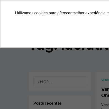
ProspectaNerus
Utilizamos cookies para oferecer melhor experiência, 
Tag:
lucrati
Search
VEND
for:
Ven
One
Posts recentes
Vend