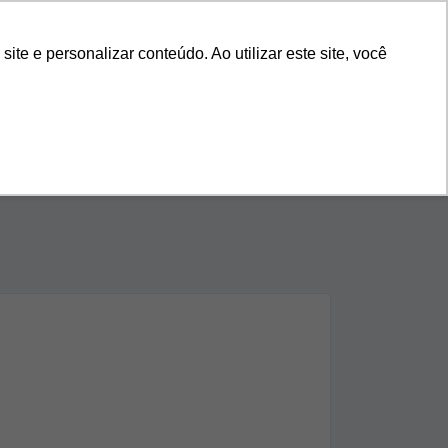
s
Nossa História
Blog
11 4118-9270
e e personalizar conteúdo. Ao utilizar este site, você