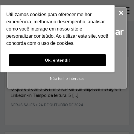
ProspectaNerus
Utilizamos cookies para oferecer melhor
Baixe agora gratuitamente!
experiência, melhorar o desempenho, analisar
O guia completo para gerar
como você interage em nosso site e
Tag:
negócios B2B
personalizar conteúdo. Ao utilizar este site, você
Reuniões Qualificadas
concorda com o uso de cookies.
BAIXAR E-BOOK
Ok, entendi!
,
BLOG
VENDA MAIS
O que é e como definir o ICP da sua empresa
Não tenho interesse
O que é e como definir o ICP da sua empresa Instagram
Linkedin-in Tempo de leitura: 5 […]
NERUS SALES
•
24 DE OUTUBRO DE 2024