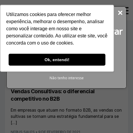
ProspectaNerus
Utilizamos cookies para oferecer melhor
Baixe agora gratuitamente!
experiência, melhorar o desempenho, analisar
O guia completo para gerar
como você interage em nosso site e
Tag:
vendas
personalizar conteúdo. Ao utilizar este site, você
Reuniões Qualificadas
concorda com o uso de cookies.
consultivas 5 passos
BAIXAR E-BOOK
Ok, entendi!
Não tenho interesse
BLOG
Vendas Consultivas: o diferencial
competitivo no B2B
Em empresas que atuam no formato B2B, as vendas con
sultivas se tornam uma estratégia fundamental para se
[…]
NERUS SALES
•
9 DE FEVEREIRO DE 2021