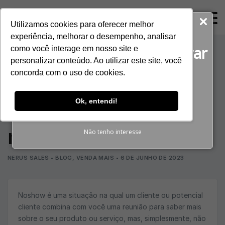
ProspectaNerus
Utilizamos cookies para oferecer melhor
Baixe agora gratuitamente!
experiência, melhorar o desempenho, analisar
O guia completo para gerar
como você interage em nosso site e
Noshow: como
personalizar conteúdo. Ao utilizar este site, você
Reuniões Qualificadas
concorda com o uso de cookies.
reduzir a taxa de
BAIXAR E-BOOK
Ok, entendi!
ausência de clientes
nas reuniões
Não tenho interesse
NERUS SALES
•
BLOG
,
VENDA MAIS
•
6 DE JUNHO DE 2023
Noshow é uma situação na qual um cliente ou potencial
cliente combina com você uma reunião para saber mais
sobre o seu produto ou serviço, mas, simplesmente, não