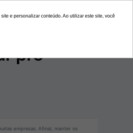
s
Nossa História
Blog
11 4118-9270
e e personalizar conteúdo. Ao utilizar este site, você
ar pré-
uitas empresas. Afinal, manter os