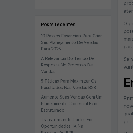
for:
proc
ate
O pr
Posts recentes
pote
10 Passos Essenciais Para Criar
mais
Seu Planejamento De Vendas
para
Para 2025
A Relevância Do Tempo De
Se v
Resposta No Processo De
vant
Vendas
E
5 Táticas Para Maximizar Os
Resultados Nas Vendas B2B
Aumente Suas Vendas Com Um
Pri
Planejamento Comercial Bem
nov
Estruturado
qual
Transformando Dados Em
pro
Oportunidades: IA Na
Prospecção B2B