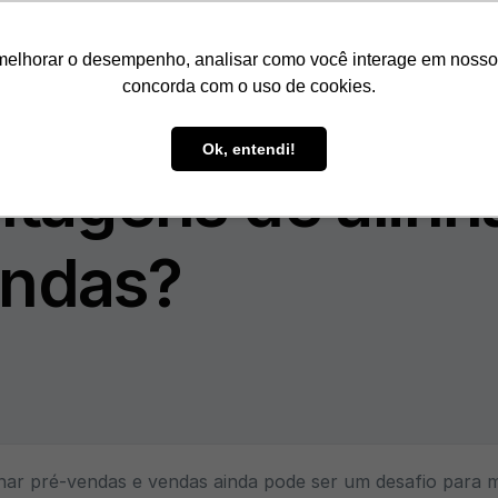
Como Funciona
Nossos Cliente
melhorar o desempenho, analisar como você interage em nosso sit
concorda com o uso de cookies.
Ok, entendi!
ntagens de alinh
endas?
har pré-vendas e vendas ainda pode ser um desafio para m