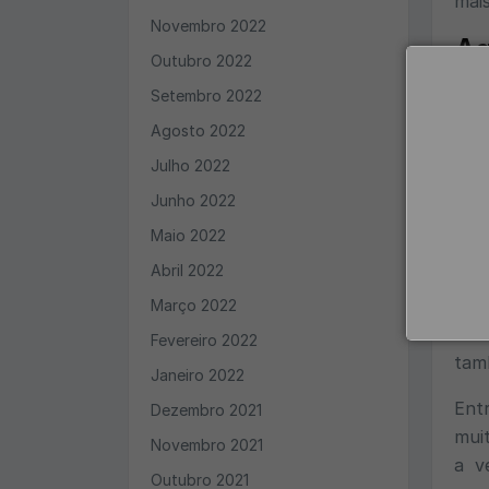
mai
Novembro 2022
Ag
Outubro 2022
Setembro 2022
Sab
negó
Agosto 2022
indi
Julho 2022
Junho 2022
Conh
aten
Maio 2022
expe
Abril 2022
frus
Março 2022
Só q
Fevereiro 2022
tamb
Janeiro 2022
Ent
Dezembro 2021
muit
Novembro 2021
a v
Outubro 2021