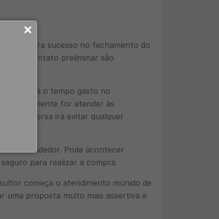
ra que ocorra sucesso no fechamento do
ão
e no contato preliminar são
e, diminuirá o tempo gasto no
lo que realmente for atender às
o da conversa irá evitar qualquer
ação do vendedor. Pode acontecer
 seguro para realizar a compra.
onsultor começa o atendimento munido de
ar uma proposta muito mais assertiva e