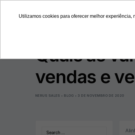
ProspectaNerus
Utilizamos cookies para oferecer melhor experiência, 
Quais as va
vendas e v
NERUS SALES
•
BLOG
•
3 DE NOVEMBRO DE 2020
Search
Alin