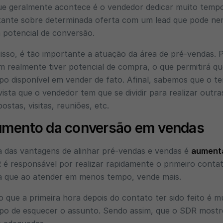
ue geralmente acontece é o vendedor dedicar muito temp
tante sobre determinada oferta com um lead que pode nem
 potencial de conversão.
isso, é tão importante a atuação da área de pré-vendas. P
 realmente tiver potencial de compra, o que permitirá qu
o disponível em vender de fato. Afinal, sabemos que o t
ista que o vendedor tem que se dividir para realizar outr
ostas, visitas, reuniões, etc.
mento da conversão em vendas
 das vantagens de alinhar pré-vendas e vendas é
aumenta
é responsável por realizar rapidamente o primeiro contat
ta que ao atender em menos tempo, vende mais.
o que a primeira hora depois do contato ter sido feito é m
po de esquecer o assunto. Sendo assim, que o SDR mostre