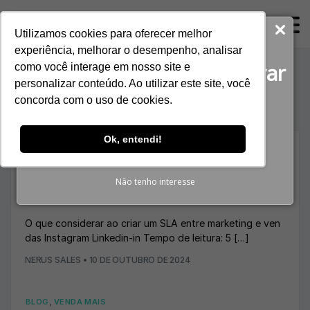
ProspectaNerus
Utilizamos cookies para oferecer melhor
Baixe agora gratuitamente!
experiência, melhorar o desempenho, analisar
O guia completo para gerar
como você interage em nosso site e
Tag:
fidelizar clientes
personalizar conteúdo. Ao utilizar este site, você
Reuniões Qualificadas
concorda com o uso de cookies.
BAIXAR E-BOOK
Ok, entendi!
,
BLOG
VENDA MAIS
O que considerar ao criar um SLA entre
Não tenho interesse
marketing e vendas?
O que considerar ao criar um SLA entre marketing e ven
das Instagram Linkedin-in Tempo de leitura: 5 […]
NERUS SALES
•
10 DE OUTUBRO DE 2024
,
BLOG
VENDA MAIS