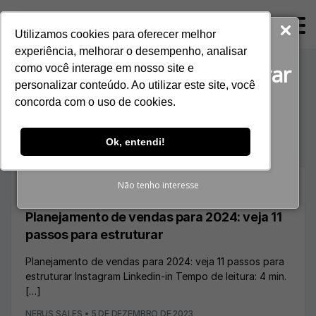
ProspectaNerus
Utilizamos cookies para oferecer melhor
Baixe agora gratuitamente!
experiência, melhorar o desempenho, analisar
O guia completo para gerar
como você interage em nosso site e
Tag:
produtividade
personalizar conteúdo. Ao utilizar este site, você
Reuniões Qualificadas
concorda com o uso de cookies.
comercial
BAIXAR E-BOOK
Ok, entendi!
Não tenho interesse
,
BLOG
VENDA MAIS
Planejamento de vendas para 2024: veja 11
passos para estruturar
Planejamento de vendas para 2024: veja 11 passos para
estruturar Instagram Linkedin-in Tempo de leitura: 4 min.
[…]
NERUS SALES
•
5 DE DEZEMBRO DE 2023